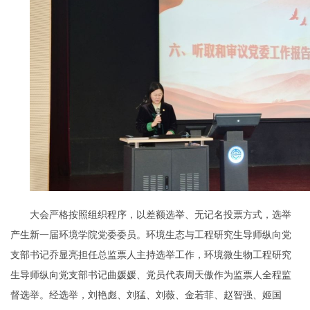
大会严格按照组织程序，以差额选举、无记名投票方式，选举
产生新一届环境学院党委委员。环境生态与工程研究生导师纵向党
支部书记乔显亮担任总监票人主持选举工作，环境微生物工程研究
生导师纵向党支部书记曲媛媛、党员代表周天傲作为监票人全程监
督选举。经选举，刘艳彪、刘猛、刘薇、金若菲、赵智强、姬国